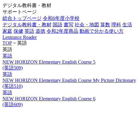
デジタル教科書・教材
サポートページ
総合トップページ
令和6年度小学校
デジタル教科書・教材
国語
書写
社会・地図
算数
理科
生活
家庭
保健
英語
道徳
令和2年度商品
動画で分かる使い方
Lentrance Reader
TOP
> 英語
英語
英語
NEW HORIZON Elementary English Course 5
(英語509)
英語
NEW HORIZON Elementary English Course My Picture Dictionary
(英語510)
英語
NEW HORIZON Elementary English Course 6
(英語609)