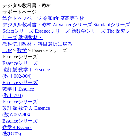
デジタル教科書・教材
サポートページ
総合トップページ
令和8年度高等学校
デジタル教科書・教材
Advancedシリーズ
Standardシリーズ
Selectシリーズ
Essenceシリーズ
新数学シリーズ
The 探究シ
リーズ
準拠教材・
教科傍用教材
←科目選択に戻る
TOP
>
数学
> Essenceシリーズ
Essenceシリーズ
Essenceシリーズ
改訂版 数学Ⅰ Essence
(数Ⅰ002-904)
Essenceシリーズ
数学Ⅱ Essence
(数Ⅱ703)
Essenceシリーズ
改訂版 数学Ａ Essence
(数Ａ002-904)
Essenceシリーズ
数学B Essence
(数B703)