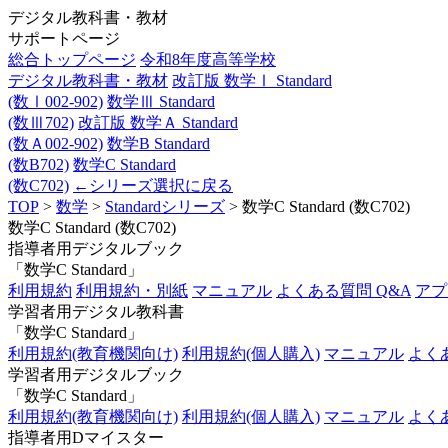
デジタル教科書・教材
サポートページ
総合トップページ
令和8年度高等学校
デジタル教科書・教材
改訂版 数学Ⅰ Standard
(数Ⅰ002-902)
数学Ⅲ Standard
(数Ⅲ702)
改訂版 数学Ａ Standard
(数Ａ002-902)
数学B Standard
(数B702)
数学C Standard
(数C702)
←シリーズ選択に戻る
TOP
>
数学
>
Standardシリーズ
> 数学C Standard (数C702)
数学C Standard (数C702)
指導者用デジタルブック
「数学C Standard」
利用規約
利用規約・別紙
マニュアル
よくある質問 Q&A
アプ
学習者用デジタル教科書
「数学C Standard」
利用規約(教育機関向け)
利用規約(個人購入)
マニュアル
よく
学習者用デジタルブック
「数学C Standard」
利用規約(教育機関向け)
利用規約(個人購入)
マニュアル
よく
指導者用Dマイスター