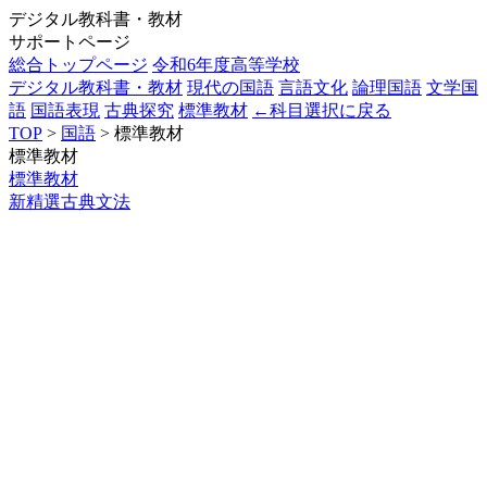
デジタル教科書・教材
サポートページ
総合トップページ
令和6年度高等学校
デジタル教科書・教材
現代の国語
言語文化
論理国語
文学国
語
国語表現
古典探究
標準教材
←科目選択に戻る
TOP
>
国語
> 標準教材
標準教材
標準教材
新精選古典文法