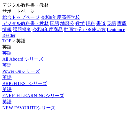
デジタル教科書・教材
サポートページ
総合トップページ
令和8年度高等学校
デジタル教科書・教材
国語
地歴公
数学
理科
書道
英語
家庭
情報
課題探究
令和4年度商品
動画で分かる使い方
Lentrance
Reader
TOP
> 英語
英語
英語
All Aboard!シリーズ
英語
Power Onシリーズ
英語
BRIGHTESTシリーズ
英語
ENRICH LEARNINGシリーズ
英語
NEW FAVORITEシリーズ