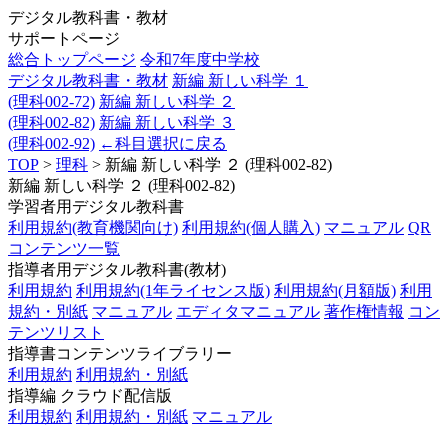
デジタル教科書・教材
サポートページ
総合トップページ
令和7年度中学校
デジタル教科書・教材
新編 新しい科学 １
(理科002-72)
新編 新しい科学 ２
(理科002-82)
新編 新しい科学 ３
(理科002-92)
←科目選択に戻る
TOP
>
理科
> 新編 新しい科学 ２ (理科002-82)
新編 新しい科学 ２ (理科002-82)
学習者用デジタル教科書
利用規約(教育機関向け)
利用規約(個人購入)
マニュアル
QR
コンテンツ一覧
指導者用デジタル教科書(教材)
利用規約
利用規約(1年ライセンス版)
利用規約(月額版)
利用
規約・別紙
マニュアル
エディタマニュアル
著作権情報
コン
テンツリスト
指導書コンテンツライブラリー
利用規約
利用規約・別紙
指導編 クラウド配信版
利用規約
利用規約・別紙
マニュアル